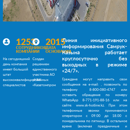
1253
2015
Линия инициативного
информирования Самрук-
СОТРУДНИКОВ
ДАТА
КОМПАНИИ
ОСНОВАНИЯ
Казына работает
круглосуточно без
На сегодняшний
Создан
выходных в режиме
день компания
решением
имеет большой
единственного
«24/7».
штат
участника АО
Граждане могут направить свои
высококвалифицированных
«НАК
сообщения на e-mail:
, позвонить по
специалистов
«Казатомпром
телефону 8-800-080-4747 или
оставить обращение по номеру
WhatsApp 8-771-191-88-16 или на
сайте:
www.sk-hotline.kz
. При этом
телефонные звонки принимаются
оператором с 09.00 до 18.00 с
понедельника по пятницу. В остальное
время (включая праздничные и