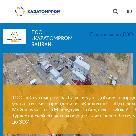
Перейти к основному содержанию
Форма
Поиск
RU
поиска
ТОО
Главное меню ДЗО
«KAZATOMPROM-
SAURAN»
ТОО «Казатомпром-SaUran» ведет добычу природ
урана на месторождениях «Канжуган», «Централ
Мойынкум» и «Мынкудук», «Акдала», «Инкай 
Туркестанской области и осуществляет переработку у
до ЗОУ.