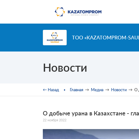
Перейти к основному содержанию
ТОО «KAZATOMPROM-SAU
Новости
Вы здесь
← Назад
Главная
→
Медиа
→
Новости
→
О 
О добыче урана в Казахстане - г
22 ноября 2022