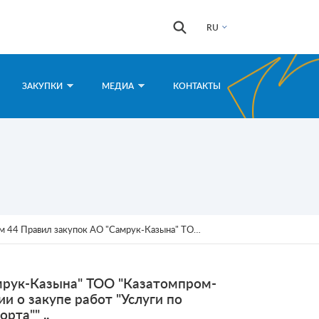
Форма
Поиск
RU
поиска
ЗАКУПКИ
МЕДИА
КОНТАКТЫ
ром-SaUran" представляет проект тендерной документации о закупе работ "Услуги по техническому обслуживанию автомобильного транспорта"" ..
амрук-Казына" ТОО "Казатомпром-
и о закупе работ "Услуги по
рта"" ..