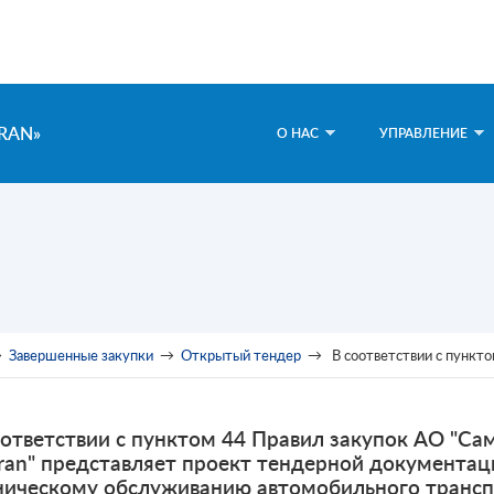
RAN»
О НАС
УПРАВЛЕНИЕ
→
Завершенные закупки
→
Открытый тендер
→
В соответствии с пунктом 44 Правил закупок АО "Самрук-Казына" ТОО "Казатомп
оответствии с пунктом 44 Правил закупок АО "С
ran" представляет проект тендерной документаци
ническому обслуживанию автомобильного транспо