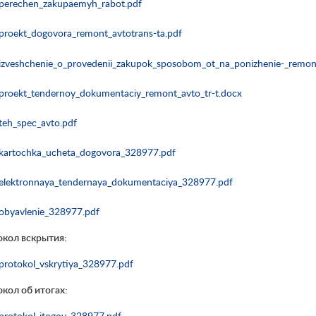
perechen_zakupaemyh_rabot.pdf
proekt_dogovora_remont_avtotrans-ta.pdf
izveshchenie_o_provedenii_zakupok_sposobom_ot_na_ponizhenie-_remont
proekt_tendernoy_dokumentaciy_remont_avto_tr-t.docx
teh_spec_avto.pdf
kartochka_ucheta_dogovora_328977.pdf
elektronnaya_tendernaya_dokumentaciya_328977.pdf
obyavlenie_328977.pdf
окол вскрытия:
protokol_vskrytiya_328977.pdf
кол об итогах:
protokol_itogov_328977.pdf