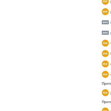
Прот
Прото