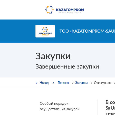
Перейти к основному содержанию
ТОО «KAZATOMPROM-SAU
Закупки
Завершенные закупки
Вы здесь
← Назад
Главная
→
Закупки
→
О закупках
В с
Особый порядок
SaU
осуществления закупок
тех