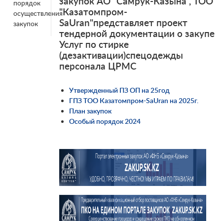
закупок АО "Самрук-Казына", ТОО
порядок
"Казатомпром-
осуществления
SaUran"представляет проект
закупок
тендерной документации о закупе
Услуг по стирке
(дезактивации)спецодежды
персонала ЦРМС
Утвержденный ПЗ ОП на 25год
ГПЗ ТОО Казатомпром-SaUran на 2025г.
План закупок
Особый порядок 2024