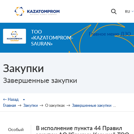
Перейти к основному содержанию
Форма
Поиск
RU
поиска
ТОО
Главное меню ДЗО
«KAZATOMPROM-
SAURAN»
Закупки
Завершенные закупки
Вы здесь
← Назад
Главная
→
Закупки
→
О закупках
→
Завершенные закупки
→
Открыты
В исполнение пункта 44 Правил
Особый