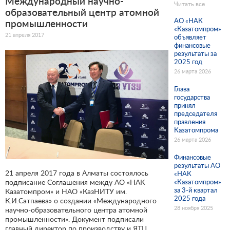
Международный научно-
Читать все
образовательный центр атомной
АО «НАК
промышленности
«Казатомпром»
21 апреля 2017
объявляет
финансовые
результаты за
2025 год
26 марта 2026
Глава
государства
принял
председателя
правления
Казатомпрома
26 марта 2026
Финансовые
результаты АО
21 апреля 2017 года в Алматы состоялось
«НАК
подписание Соглашения между АО «НАК
«Казатомпром»
за 3-й квартал
Казатомпром» и НАО «КазНИТУ им.
2025 года
К.И.Сатпаева» о создании «Международного
28 ноября 2025
научно-образовательного центра атомной
промышленности». Документ подписали
главный директор по производству и ЯТЦ