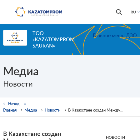
Перейти к основному содержанию
Форма
Поиск
RU
поиска
ТОО
Главное меню ДЗО
«KAZATOMPROM-
SAURAN»
Медиа
Новости
Вы здесь
← Назад
Главная
→
Медиа
→
Новости
→
В Казахстане создан Международный научно-образовательный центр атомной промышленности
В Казахстане создан
НОВОСТИ