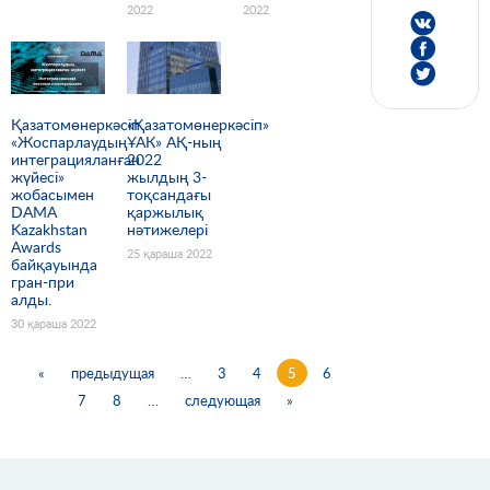
2022
2022
Қазатомөнеркәсіп
«Қазатомөнеркәсіп»
«Жоспарлаудың
ҰАК» АҚ-ның
интеграцияланған
2022
жүйесі»
жылдың 3-
жобасымен
тоқсандағы
DAMA
қаржылық
Kazakhstan
нәтижелері
Awards
25 қараша 2022
байқауында
гран-при
алды.
30 қараша 2022
«
предыдущая
…
3
4
5
6
7
8
…
следующая
»