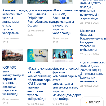
ҰАК» АҚ 2025
жылдың
Акционерлердің
Қазатомөнеркәсіп
«Қазатомөнеркәсіп»
қаржылық
кезектен тыс
басшылығы
ҰАК» АҚ
нәтижелерін
жалпы
Әзірбайжан
басшылық
жариялайды
жиналысын
Республикасында
құрамындағы
26 наурыз 2026
өткізу
болды
өзгерістер
туралы
туралы
16 желтоқсан
Мемлекет
хабарлама
хабарлайды
басшысы
2022
19 желтоқсан
14 желтоқсан
Қазатомөнеркәсіп
басқарма
2022
2022
төрағасын
қабылдады
26 наурыз 2026
«Қазатомөнеркәсі
ҰАК» АҚ-ның
ҚХР АЭС
«Қазатомөнеркәсіп»
Қазатомөнеркәсіп
2025 жылдың
үшін
ҰАК» АҚ
француз
3-тоқсанындағы
қазақстандық
коммерциялық
компанияларымен
қаржылық
ядролық
облигациялары
атом
нәтижелері
отынның
KASE ресми
саласындағы
28 қараша 2025
алғашқы
тізіміне
ынтымақтастық
партиясы
енгізілгені
туралы
жеткізілді
туралы
меморандумдарға
хабарлайды
қол қойды
07 желтоқсан
БӨЛІСУ
2022
02 желтоқсан
01 желтоқсан