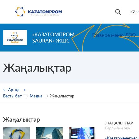
Skip to main content
Іздестір
Іздестіру
KZ
формас
«КАЗАТОМПРОМ-
Главное меню ДЗО
SAURAN» ЖШС
Жаңалықтар
You are here
← Артқа
Басты бет
→
Медиа
→
Жаңалықтар
Жаңалықтар
ЖАҢАЛЫҚТАР
Барлығын оқу
Беттер
«Қазатомөнеркәсі